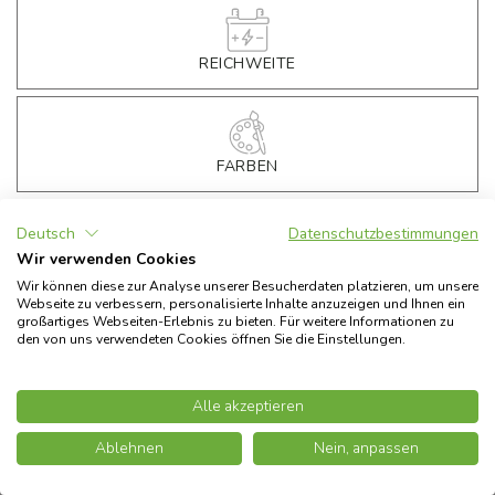
REICHWEITE
ES3 EVO 2.8 GLOSSY WHITE MY2022
TECHNISCHE MERKMALE
FARBEN
€
3.790,00
Preis
Deutsch
Datenschutzbestimmungen
€
299,00
Registrierung
Wir verwenden Cookies
ZUBEHÖR
€
199,00
Vollständige Betriebsbereitschaft
Wir können diese zur Analyse unserer Besucherdaten platzieren, um unsere
Webseite zu verbessern, personalisierte Inhalte anzuzeigen und Ihnen ein
- €
931,97
Ecobonus
30
%
großartiges Webseiten-Erlebnis zu bieten. Für weitere Informationen zu
den von uns verwendeten Cookies öffnen Sie die Einstellungen.
Exklusiver Askoll Electric-Preis
€
3.356,03
*
WEITER
Alle angegebenen Preise verstehen sich inklusive Mehrwertsteuer
Alle akzeptieren
*Preis inklusive Ecobonus
30
%
€
3.790,00
Subject to funding availability and approval of the Ecobonus application
Ablehnen
Nein, anpassen