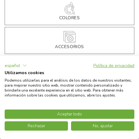
COLORES
ES2 1.4 GLOSSY WHITE
CARACTERÍSTICAS TECNICAS
ACCESORIOS
€
2.490,00
Precio
español
Política de privacidad
€
199,00
Matriculación
Utilizamos cookies
CONTINÚA
€
199,00
Puesta en carretera
Podemos utilizarlas para el análisis de los datos de nuestros visitantes,
para mejorar nuestro sitio web, mostrar contenido personalizado y
- €
612,29
Ecobonus
30
%
brindarle una excelente experiencia en el sitio web. Para obtener más
información sobre las cookies que utilizamos, abre los ajustes.
Precio exclusivo de Askoll Electric
€
2.275,71
*
Todos los precios indicados deben considerarse con el IVA incluido
Aceptar todo
*Precio con Ecobonus incluido
30
%
€
2.490,00
Subject to funding availability and approval of the Ecobonus application
Rechazar
No, ajustar