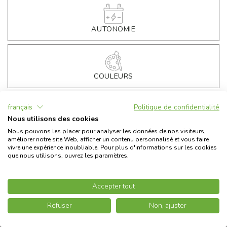
AUTONOMIE
ESPRO 45 1.4 GLOSSY WHITE MY2022
CARACTÉRISTIQUES TECHNIQUES
COULEURS
€
3.190,00
Prix
français
Politique de confidentialité
€
199,00
Frais d’immatriculation
Nous utilisons des cookies
ACCESSOIRES
€
199,00
Configuration
Nous pouvons les placer pour analyser les données de nos visiteurs,
améliorer notre site Web, afficher un contenu personnalisé et vous faire
- €
784,43
Ecobonus
30
%
vivre une expérience inoubliable. Pour plus d'informations sur les cookies
que nous utilisons, ouvrez les paramètres.
Prix exclusif Askoll Electric
€
2.803,57
*
CONTINUER
Tous les prix indiqués incluent la TVA
Accepter tout
*Prix incluant Ecobonus
30
%
€
3.190,00
Subject to funding availability and approval of the Ecobonus application
Refuser
Non, ajuster