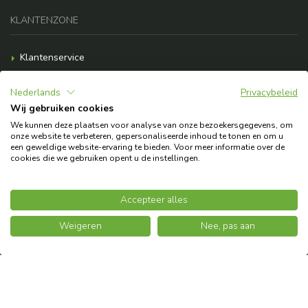
KLANTENZONE
Klantenservice
Betalingsopties
Nederlands
Privacybeleid
Verzendkosten
Wij gebruiken cookies
F.A.Q.
We kunnen deze plaatsen voor analyse van onze bezoekersgegevens, om
onze website te verbeteren, gepersonaliseerde inhoud te tonen en om u
Heb je hulp nodig?
een geweldige website-ervaring te bieden. Voor meer informatie over de
cookies die we gebruiken opent u de instellingen.
© 2026 Copyright Askoll EVA S.p.A.
Accepteer alles
Weigeren
Nee, pas aan