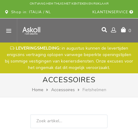
ONTVANG HEM THUIS MET KENTEKEN EN RIJKLAAR
Shop in: ITALIA / NL
KLANTENSERVICE
0
LEVERINGSMELDING:
in augustus kunnen de levertijden
enigszins vertraging oplopen vanwege beperkte openingstijden
bij sommige vestigingen van koeriersdiensten. Onze excuses voor
het ongemak dat dit mogelijk veroorzaakt.
ACCESSOIRES
Home
Accessoires
Fietshelmen