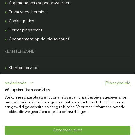
Algemene verkoopvoorwaarden
Privacybescherming
Cookie policy
Herroepingsrecht
Abonnement op de nieuwsbrief
KLANTENZONE
Klantenservice
Betalingsopties
Nederlands
Privacybeleid
Verzendkosten
Wij gebruiken cookies
F.A.Q.
We kunnen deze plaatsen voor analyse van onze bezoekersgegevens, om
onze website te verbeteren, gepersonaliseerde inhoud te tonen en om u
Heb je hulp nodig?
een geweldige website-ervaring te bieden. Voor meer informatie over de
cookies die we gebruiken opent u de instellingen.
© 2026 Copyright Askoll EVA S.p.A.
Accepteer alles