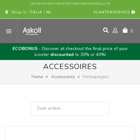
ONTVANG HEM THUIS MET KENTEKEN EN RIJKLAAR
Shop in: ITALIA / NL
KLANTENSERVICE
0
ECOBONUS
- Discover at checkout the final price of your
scooter
discounted
to 30% or 40%!
ACCESSOIRES
Home
Accessoires
Fietsspiegels