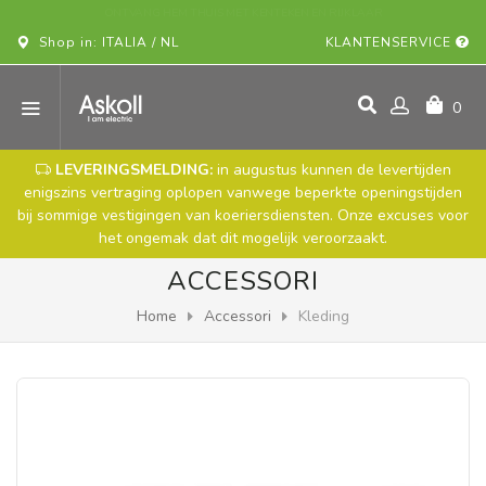
KOOP UW ASKOLL-VOERTUIG ONLINE!
Shop in: ITALIA / NL
KLANTENSERVICE
0
LEVERINGSMELDING:
in augustus kunnen de levertijden
enigszins vertraging oplopen vanwege beperkte openingstijden
bij sommige vestigingen van koeriersdiensten. Onze excuses voor
het ongemak dat dit mogelijk veroorzaakt.
ACCESSORI
Home
Accessori
Kleding