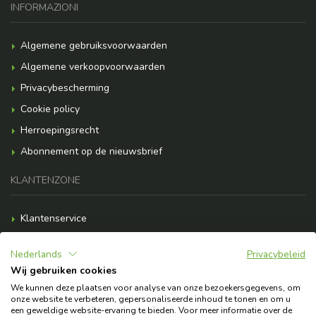
INFORMAZIONI
Algemene gebruiksvoorwaarden
Algemene verkoopvoorwaarden
Privacybescherming
Cookie policy
Herroepingsrecht
Abonnement op de nieuwsbrief
KLANTENZONE
Klantenservice
Betalingsopties
Nederlands
Privacybeleid
Verzendkosten
Wij gebruiken cookies
F.A.Q.
We kunnen deze plaatsen voor analyse van onze bezoekersgegevens, om
onze website te verbeteren, gepersonaliseerde inhoud te tonen en om u
Heb je hulp nodig?
een geweldige website-ervaring te bieden. Voor meer informatie over de