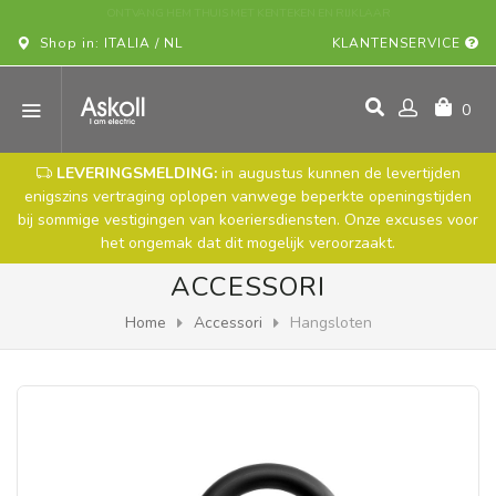
KOOP UW ASKOLL-VOERTUIG ONLINE!
Shop in: ITALIA / NL
KLANTENSERVICE
0
LEVERINGSMELDING:
in augustus kunnen de levertijden
enigszins vertraging oplopen vanwege beperkte openingstijden
bij sommige vestigingen van koeriersdiensten. Onze excuses voor
het ongemak dat dit mogelijk veroorzaakt.
ACCESSORI
Home
Accessori
Hangsloten