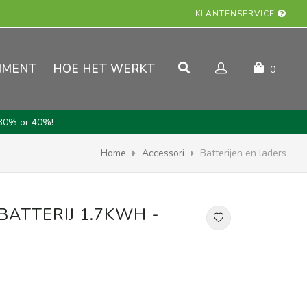
KLANTENSERVICE
IMENT
HOE HET WERKT
0
30% or 40%!
Home
Accessori
Batterijen en laders
BATTERIJ 1.7KWH -