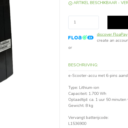
ARTIKEL BESCHIKBAAR - VE
discover FloaPay
create an accoun
or
BESCHRIJVING:
e-Scooter-accu met 6-pins aansl
Type: Lithium-ion
Capaciteit: 1.700 Wh
Oplaadtijd: ca. 1 uur 50 minute
Gewicht: 8 kg
Vervangt batterijcode:
L1536900