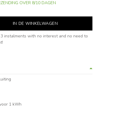
RZENDING OVER 8/10 DAGEN
IN DE WINKELWAGEN
3 instalments with no interest and no need to
t!
uiting
n voor 1 kWh