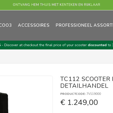
KOOP UW ASKOLL-VOERTUIG ONLINE!
COO3
ACCESSOIRES
PROFESSIONEEL ASSORT
S
- Discover at checkout the final price of your scooter
discounted
to 
TC112 SCOOTER 
DETAILHANDEL
PRODUCTCODE:
7V119000
€ 1.249,00