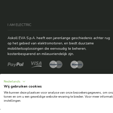
I AM ELECTRIC
Askoll EVA S.p.A. heeft een jarenlange geschiedenis achter rug
op het gebied van elektromotoren, en biedt duurzame
mobiliteitsoplossingen die eenvoudig te beheren,
kostenbesparend en milieuvriendelijk zijn.
Nederlands
Wij gebruiken cookies
We kunnen deze plaatsen voor analyse van onze bezoekersgegevens, om onze 
tonen en om u een geweldige website-ervaring te bieden. Voor meer informati
© 2026 Copyright Askoll EVA S.p.A.
instellingen.