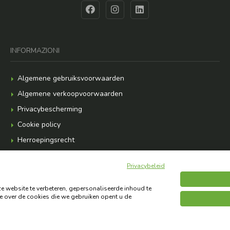
INFORMAZIONI
Algemene gebruiksvoorwaarden
Algemene verkoopvoorwaarden
Privacybescherming
Cookie policy
Herroepingsrecht
Abonnement op de nieuwsbrief
Privacybeleid
website te verbeteren, gepersonaliseerde inhoud te
e over de cookies die we gebruiken opent u de