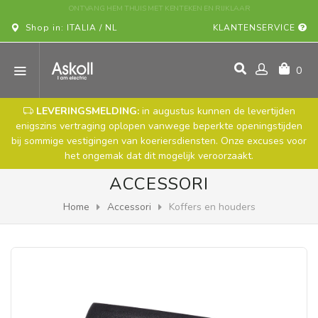
KOOP UW ASKOLL-VOERTUIG ONLINE!
Shop in: ITALIA / NL
KLANTENSERVICE
0
LEVERINGSMELDING:
in augustus kunnen de levertijden
enigszins vertraging oplopen vanwege beperkte openingstijden
bij sommige vestigingen van koeriersdiensten. Onze excuses voor
het ongemak dat dit mogelijk veroorzaakt.
ACCESSORI
Home
Accessori
Koffers en houders