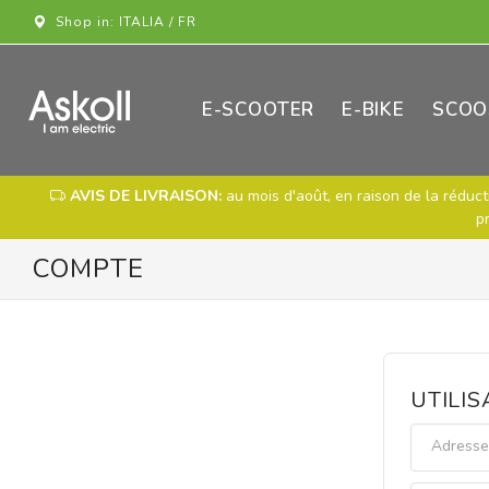
Shop in: ITALIA / FR
E-SCOOTER
E-BIKE
SCOO
AVIS DE LIVRAISON:
au mois d'août, en raison de la réduct
p
COMPTE
UTILI
Adresse 