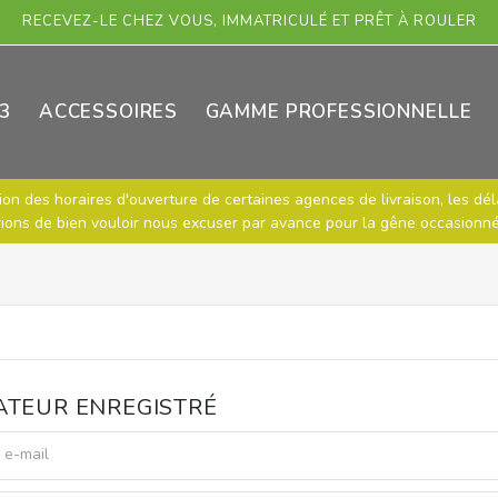
RECEVEZ-LE CHEZ VOUS, IMMATRICULÉ ET PRÊT À ROULER
3
ACCESSOIRES
GAMME PROFESSIONNELLE
ion des horaires d'ouverture de certaines agences de livraison, les dé
rions de bien vouloir nous excuser par avance pour la gêne occasionné
SATEUR ENREGISTRÉ
e-mail