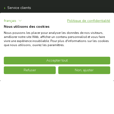
Service clients
Modalités de paiement
français
Politique de confidentialité
Frais de livraison
Nous utilisons des cookies
F.A.Q.
Nous pouvons les placer pour analyser les données de nos visiteurs,
améliorer notre site Web, afficher un contenu personnalisé et vous faire
Avez-vous besoin d'aide?
vivre une expérience inoubliable. Pour plus d'informations sur les cookies
que nous utilisons, ouvrez les paramètres.
© 2026 Copyright Askoll EVA S.p.A.
Accepter tout
Refuser
Non, ajuster