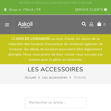
Shop in: ITALIA / FR
SERVICE CLIENTS
0
AVIS DE LIVRAISON:
au mois d'août, en raison de la
réduction des horaires d'ouverture de certaines agences de
livraison, les délais de livraison pourraient être légèrement
allongés. Nous vous prions de bien vouloir nous excuser par
avance pour la gêne occasionnée.
LES ACCESSOIRES
Accueil
Les accessoires
Antivols