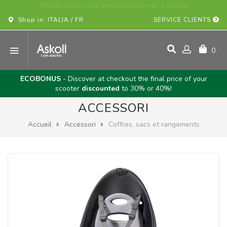
ACHETEZ VOTRE VÉHICULE ASKOLL EN LIGNE!
Shop in: ITALIA / FR
SERVICE CLIENTS
0
ECOBONUS
- Discover at checkout the final price of your
scooter
discounted
to 30% or 40%!
ACCESSORI
Accueil
Accessori
Coffres, sacs et rangements