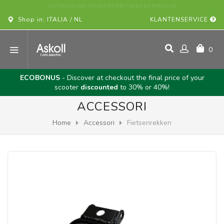
Shop in: ITALIA / NL
KLANTENSERVICE
0
ECOBONUS
- Discover at checkout the final price of your
scooter
discounted
to 30% or 40%!
ACCESSORI
Home
Accessori
Fietsenrekken