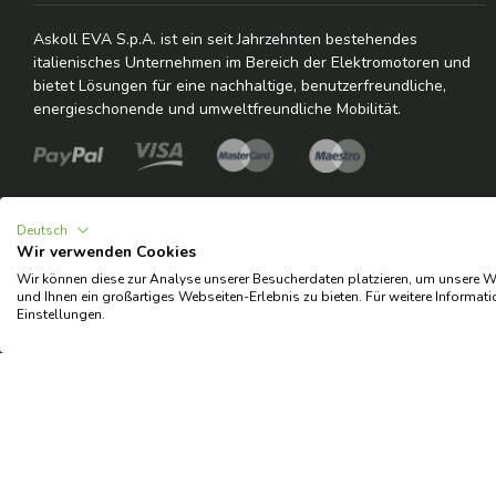
Askoll EVA S.p.A. ist ein seit Jahrzehnten bestehendes
italienisches Unternehmen im Bereich der Elektromotoren und
bietet Lösungen für eine nachhaltige, benutzerfreundliche,
energieschonende und umweltfreundliche Mobilität.
Deutsch
Wir verwenden Cookies
Wir können diese zur Analyse unserer Besucherdaten platzieren, um unsere We
und Ihnen ein großartiges Webseiten-Erlebnis zu bieten. Für weitere Informat
© 2026 Copyright Askoll EVA S.p.A.
Einstellungen.