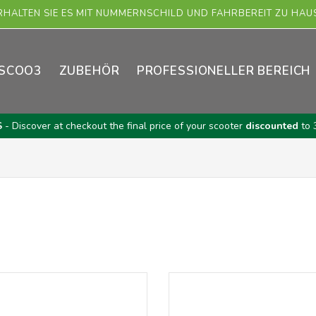
RHALTEN SIE ES MIT NUMMERNSCHILD UND FAHRBEREIT ZU HAU
SCOO3
ZUBEHÖR
PROFESSIONELLER BEREICH
S
- Discover at checkout the final price of your scooter
discounted
to 