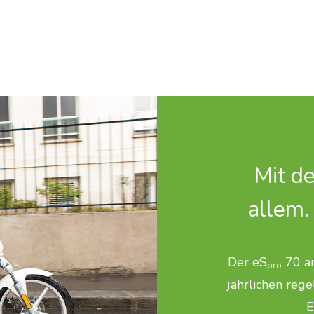
Mit d
allem.
Der eS
70 ar
pro
jährlichen reg
E