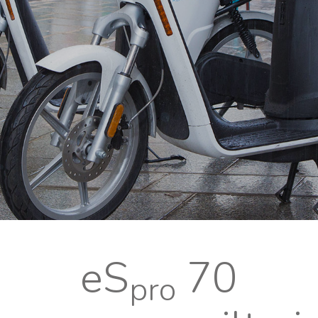
eS
70
pro