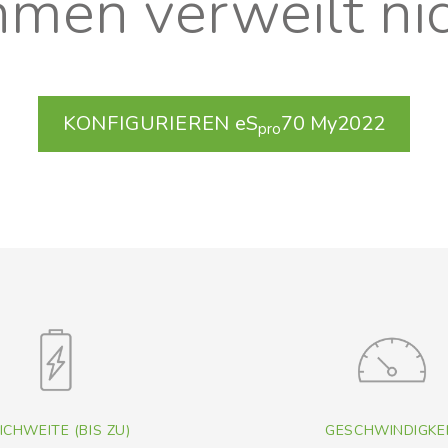
hmen verweilt nic
KONFIGURIEREN
eS
70 My2022
pro
ICHWEITE (BIS ZU)
GESCHWINDIGKE