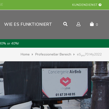
KUNDENDIENST
WIE ES FUNKTIONIERT
0
30% or 40%!
Home
Professioneller Bereich
eS
70 My2022
pro