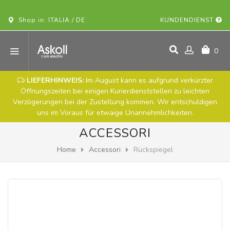
KAUFEN SIE IHR ASKOLL-FAHRZEUG ONLINE!
Shop in: ITALIA / DE
KUNDENDIENST
0
LIEFERHINWEIS:
Im August kann es aufgrund verkürzter
Öffnungszeiten bei einigen Kurierdienststellen zu leichten
Verzögerungen bei der Zustellung kommen. Wir entschuldigen
uns im Voraus für etwaige Unannehmlichkeiten.
ACCESSORI
Home
Accessori
Rückspiegel