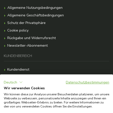
Allgemeine Nutzungsbedingungen
Allgemeine Geschäftsbedingungen
Schutz der Privatsphäre
Cookie policy
Rückgabe und Widerrufsrecht
Newsletter-Abonnement
KUNDENBEREICH
Kundendienst
Zahlungsmöglichkeiten
Deutsch
Datenschutzbestimmungen
Versandkosten
Wir verwenden Cookies
F.A.Q.
Wir können diese zur Analyse unserer Besucherdaten platzieren, um unsere
Webseite zu verbessern, personalisierte Inhalte anzuzeigen und Ihnen ein
Brauchst du Hilfe?
großartiges Webseiten-Erlebnis zu bieten. Für weitere Informationen zu
den von uns verwendeten Cookies öffnen Sie die Einstellungen.