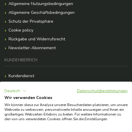
Allgemeine Nutzungsbedingungen
Allgemeine Geschäftsbedingungen
Schutz der Privatsphäre
Cookie policy
Rückgabe und Widerrufsrecht
Newsletter-Abonnement
KUNDENBEREICH
Kundendienst
Zahlungsmöglichkeiten
Deutsch
Datenschutzbestimmungen
Versandkosten
Wir verwenden Cookies
F.A.Q.
Wir können diese zur Analyse unserer Besucherdaten platzieren, um unsere
Webseite zu verbessern, personalisierte Inhalte anzuzeigen und Ihnen ein
Brauchst du Hilfe?
großartiges Webseiten-Erlebnis zu bieten. Für weitere Informationen zu
den von uns verwendeten Cookies öffnen Sie die Einstellungen.