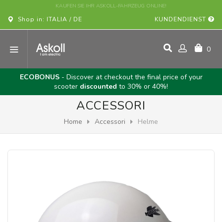
KAUFEN SIE IHR ASKOLL-FAHRZEUG ONLINE!
Shop in: ITALIA / DE
KUNDENDIENST
0
ECOBONUS
- Discover at checkout the final price of your
scooter
discounted
to 30% or 40%!
ACCESSORI
Home
Accessori
Helme