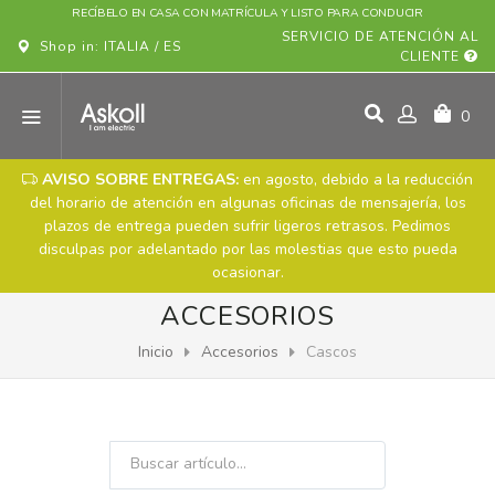
RECÍBELO EN CASA CON MATRÍCULA Y LISTO PARA CONDUCIR
SERVICIO DE ATENCIÓN AL
Shop in: ITALIA / ES
CLIENTE
0
AVISO SOBRE ENTREGAS:
en agosto, debido a la reducción
del horario de atención en algunas oficinas de mensajería, los
plazos de entrega pueden sufrir ligeros retrasos. Pedimos
disculpas por adelantado por las molestias que esto pueda
ocasionar.
ACCESORIOS
Inicio
Accesorios
Cascos