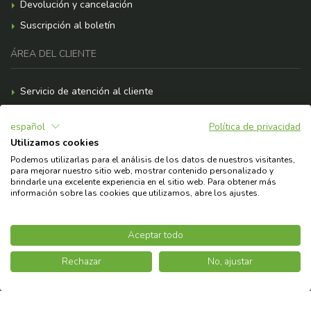
Devolución y cancelación
Suscripción al boletín
ÁREA DEL CLIENTE
Servicio de atención al cliente
Formas de pago
español
Política de privacidad
Gastos de envío
Utilizamos cookies
F.A.Q.
Podemos utilizarlas para el análisis de los datos de nuestros visitantes,
para mejorar nuestro sitio web, mostrar contenido personalizado y
¿Necesitas ayuda?
brindarle una excelente experiencia en el sitio web. Para obtener más
información sobre las cookies que utilizamos, abre los ajustes.
© 2026 Copyright Askoll EVA S.p.A.
Aceptar todo
Rechazar
No, ajustar