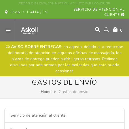
¡COMPRE SU VEHÍCULO ASKOLL ONLINE!
SERVICIO DE ATENCIÓN AL
Shop in: ITALIA / ES
CLIENTE
0
AVISO SOBRE ENTREGAS:
en agosto, debido a la reducción
del horario de atención en algunas oficinas de mensajería, los
plazos de entrega pueden sufrir ligeros retrasos. Pedimos
disculpas por adelantado por las molestias que esto pueda
ocasionar.
GASTOS DE ENVÍO
Home
Gastos de envío
Servicio de atención al cliente