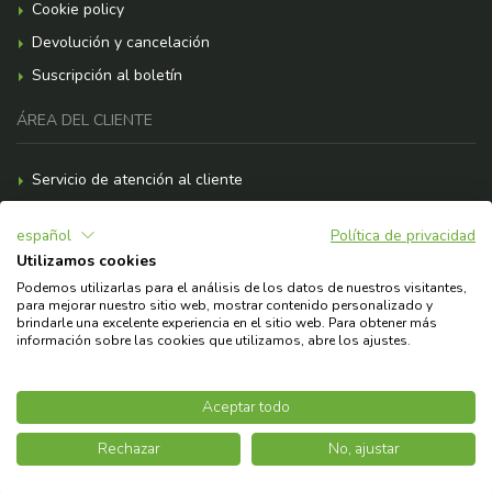
Cookie policy
Devolución y cancelación
Suscripción al boletín
ÁREA DEL CLIENTE
Servicio de atención al cliente
Formas de pago
español
Política de privacidad
Gastos de envío
Utilizamos cookies
F.A.Q.
Podemos utilizarlas para el análisis de los datos de nuestros visitantes,
para mejorar nuestro sitio web, mostrar contenido personalizado y
¿Necesitas ayuda?
brindarle una excelente experiencia en el sitio web. Para obtener más
información sobre las cookies que utilizamos, abre los ajustes.
© 2026 Copyright Askoll EVA S.p.A.
Aceptar todo
Rechazar
No, ajustar