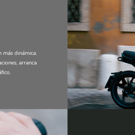
n más dinámica.
ciones, arranca
fico.