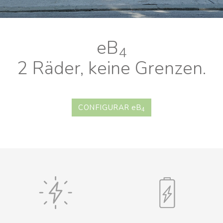
eB
4
2 Räder, keine Grenzen.
CONFIGURAR
eB
4