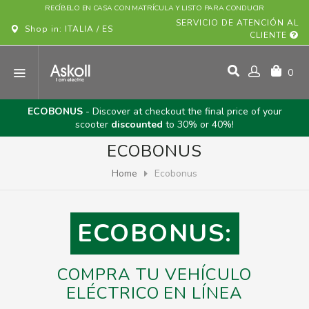
RECÍBELO EN CASA CON MATRÍCULA Y LISTO PARA CONDUCIR
SERVICIO DE ATENCIÓN AL
Shop in: ITALIA / ES
CLIENTE
0
ECOBONUS
- Discover at checkout the final price of your
scooter
discounted
to 30% or 40%!
ECOBONUS
Home
Ecobonus
ECOBONUS:
COMPRA TU VEHÍCULO
ELÉCTRICO EN LÍNEA