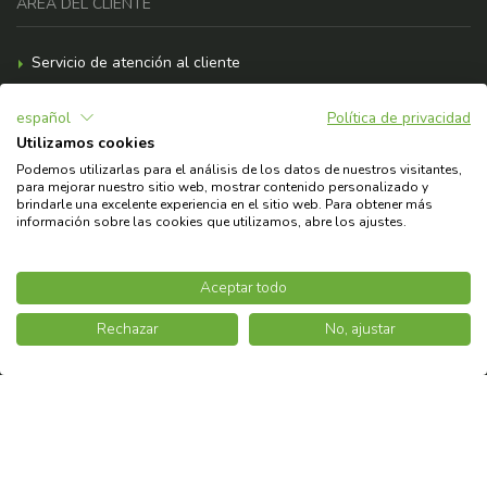
ÁREA DEL CLIENTE
Servicio de atención al cliente
Formas de pago
español
Política de privacidad
Gastos de envío
Utilizamos cookies
F.A.Q.
Podemos utilizarlas para el análisis de los datos de nuestros visitantes,
para mejorar nuestro sitio web, mostrar contenido personalizado y
¿Necesitas ayuda?
brindarle una excelente experiencia en el sitio web. Para obtener más
información sobre las cookies que utilizamos, abre los ajustes.
© 2026 Copyright Askoll EVA S.p.A.
Aceptar todo
Rechazar
No, ajustar