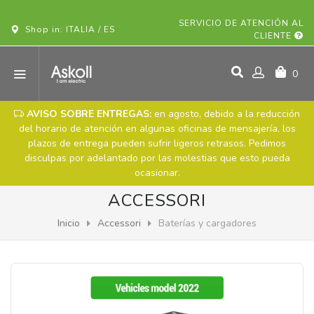
¡COMPRE SU VEHÍCULO ASKOLL ONLINE!
SERVICIO DE ATENCIÓN AL
Shop in: ITALIA / ES
CLIENTE
0
AVISO SOBRE ENTREGAS:
en agosto, debido a la reducción
del horario de atención en algunas oficinas de mensajería, los
plazos de entrega pueden sufrir ligeros retrasos. Pedimos
disculpas por adelantado por las molestias que esto pueda
ocasionar.
ACCESSORI
Inicio
Accessori
Baterías y cargadores