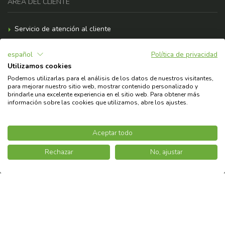
ÁREA DEL CLIENTE
Servicio de atención al cliente
Formas de pago
español
Política de privacidad
Gastos de envío
Utilizamos cookies
F.A.Q.
Podemos utilizarlas para el análisis de los datos de nuestros visitantes,
para mejorar nuestro sitio web, mostrar contenido personalizado y
¿Necesitas ayuda?
brindarle una excelente experiencia en el sitio web. Para obtener más
información sobre las cookies que utilizamos, abre los ajustes.
© 2026 Copyright Askoll EVA S.p.A.
Aceptar todo
Rechazar
No, ajustar