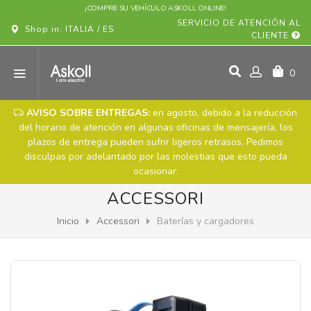
¡COMPRE SU VEHÍCULO ASKOLL ONLINE!
SERVICIO DE ATENCIÓN AL
Shop in: ITALIA / ES
CLIENTE
0
AVISO SOBRE ENTREGAS:
en agosto, debido a la reducción
del horario de atención en algunas oficinas de mensajería, los
plazos de entrega pueden sufrir ligeros retrasos. Pedimos
disculpas por adelantado por las molestias que esto pueda
ocasionar.
ACCESSORI
Inicio
Accessori
Baterías y cargadores