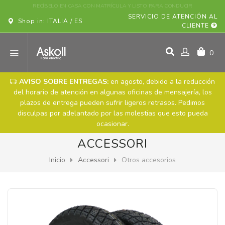
SERVICIO DE ATENCIÓN AL
Shop in: ITALIA / ES
CLIENTE
0
AVISO SOBRE ENTREGAS:
en agosto, debido a la reducción
del horario de atención en algunas oficinas de mensajería, los
plazos de entrega pueden sufrir ligeros retrasos. Pedimos
disculpas por adelantado por las molestias que esto pueda
ocasionar.
ACCESSORI
Inicio
Accessori
Otros accesorios